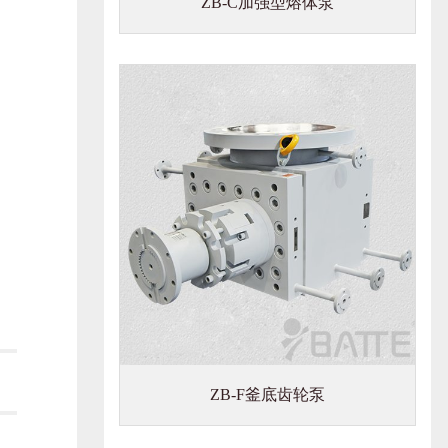
ZB-C加强型熔体泵
ZB-F釜底齿轮泵