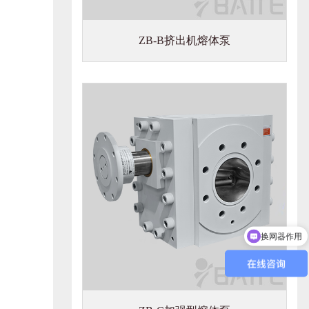
ZB-B挤出机熔体泵
换网器作用