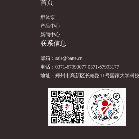
首页
熔体泵
产品中心
新闻中心
联系信息
邮箱：
sale@batte.cn
电话：
0371-67993077
0371-67993177
地址：郑州市高新区长椿路11号国家大学科