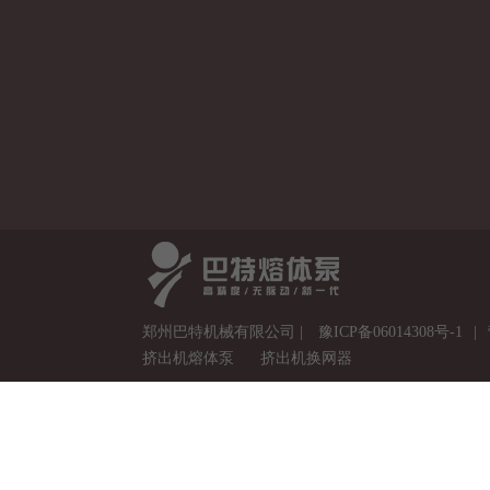
郑州巴特机械有限公司 |
豫ICP备06014308号-1
|
挤出机熔体泵
挤出机换网器