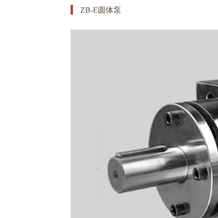
ZB-E圆体泵