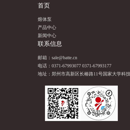
首页
熔体泵
产品中心
新闻中心
联系信息
邮箱：
sale@batte.cn
电话：
0371-67993077
0371-67993177
地址：郑州市高新区长椿路11号国家大学科