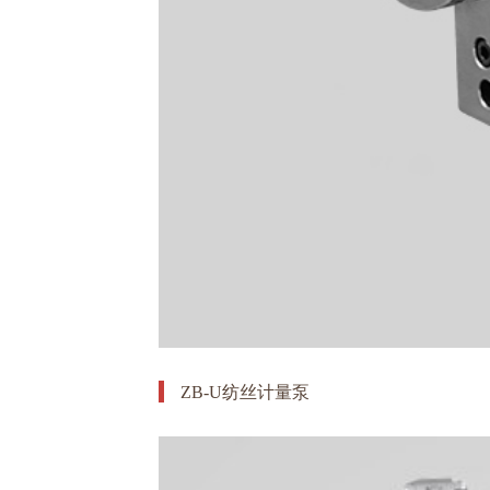
ZB-U纺丝计量泵