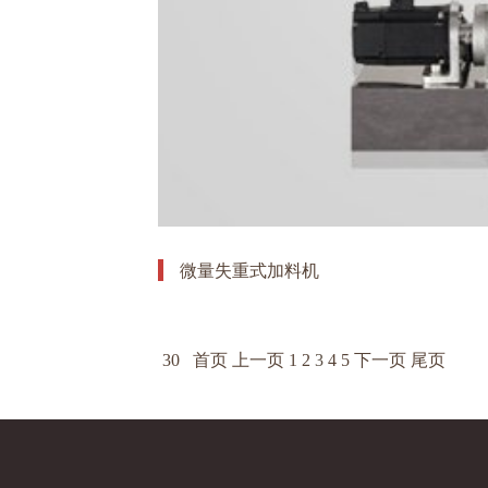
微量失重式加料机
30
首页
上一页
1
2
3
4
5
下一页
尾页