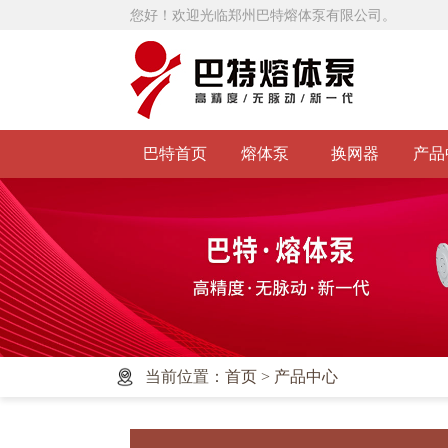
您好！欢迎光临郑州巴特熔体泵有限公司。
巴特首页
熔体泵
换网器
产品
当前位置：
首页
>
产品中心