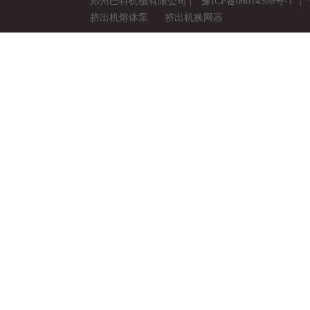
郑州巴特机械有限公司 |
豫ICP备06014308号-1
|
挤出机熔体泵
挤出机换网器