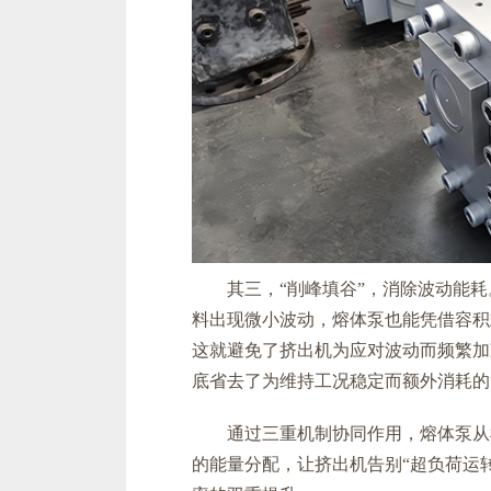
其三，“削峰填谷”，消除波动能
料出现微小波动，熔体泵也能凭借容积
这就避免了挤出机为应对波动而频繁加
底省去了为维持工况稳定而额外消耗的
通过三重机制协同作用，熔体泵从
的能量分配，让挤出机告别“超负荷运