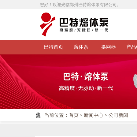
您好！欢迎光临郑州巴特熔体泵有限公司。
巴特首页
熔体泵
换网器
产品
当前位置：
首页
>
新闻中心
>
公司新闻