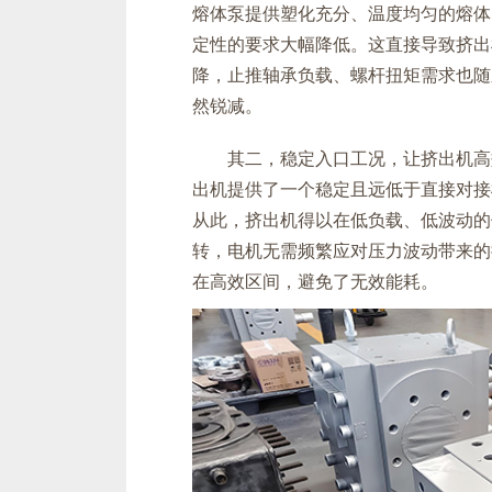
熔体泵提供塑化充分、温度均匀的熔体
定性的要求大幅降低。这直接导致挤出
降，止推轴承负载、螺杆扭矩需求也随
然锐减。
其二，稳定入口工况，让挤出机高
出机提供了一个稳定且远低于直接对接
从此，挤出机得以在低负载、低波动的
转，电机无需频繁应对压力波动带来的
在高效区间，避免了无效能耗。