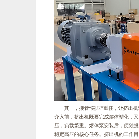
其一，接管“建压”重任，让挤出
介入前，挤出机既要完成熔体塑化，又
压，负载繁重。熔体泵安装后，便独揽
稳定高压的核心任务。挤出机的工作目