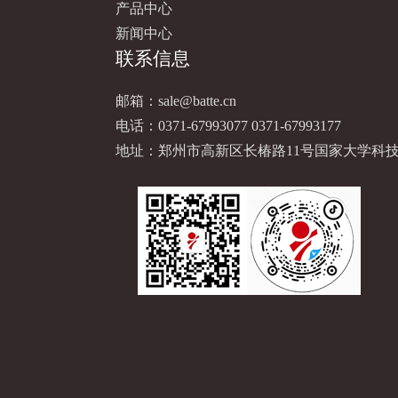
产品中心
新闻中心
联系信息
邮箱：
sale@batte.cn
电话：
0371-67993077
0371-67993177
地址：郑州市高新区长椿路11号国家大学科