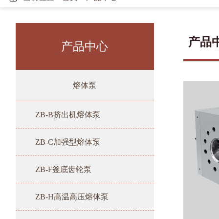
产品
产品中心
熔体泵
ZB-B挤出机熔体泵
ZB-C加强型熔体泵
ZB-F釜底齿轮泵
ZB-H高温高压熔体泵