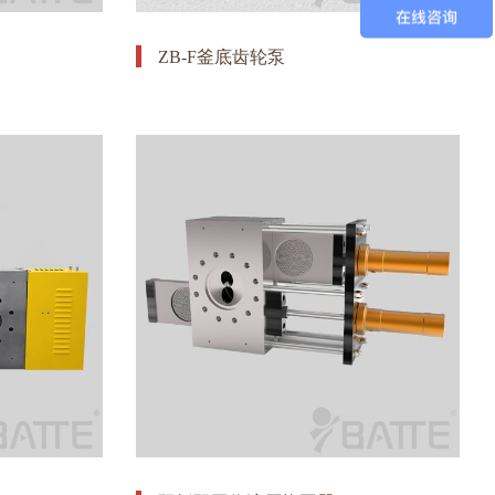
ZB-F釜底齿轮泵