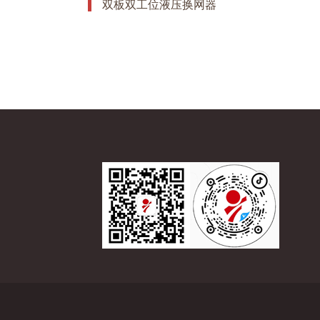
双板双工位液压换网器