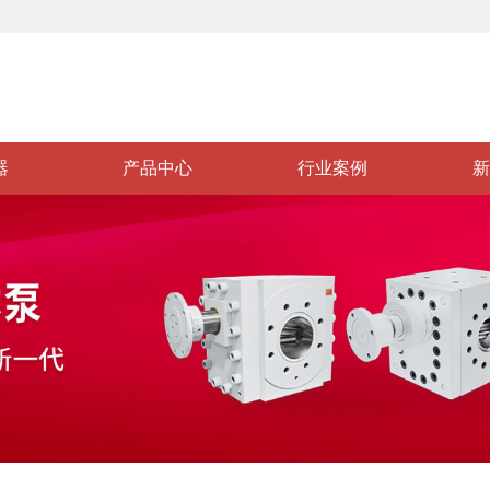
器
产品中心
行业案例
新