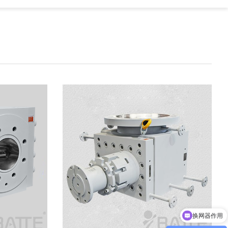
换网器作用