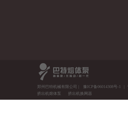
郑州巴特机械有限公司 |
豫ICP备06014308号-1
|
挤出机熔体泵
挤出机换网器