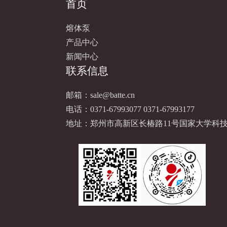
首页
熔体泵
产品中心
新闻中心
联系信息
邮箱：
sale@batte.cn
电话：
0371-67993077
0371-67993177
地址：郑州市高新区长椿路11号国家大学科