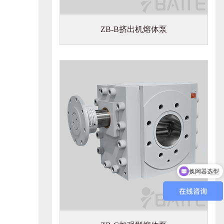
ZB-B挤出机熔体泵
换网器选型