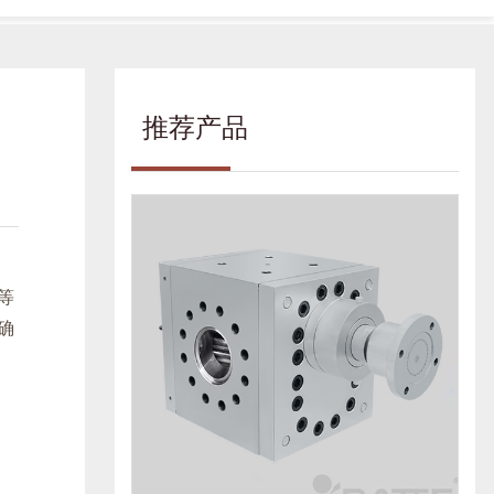
推荐产品
等
确