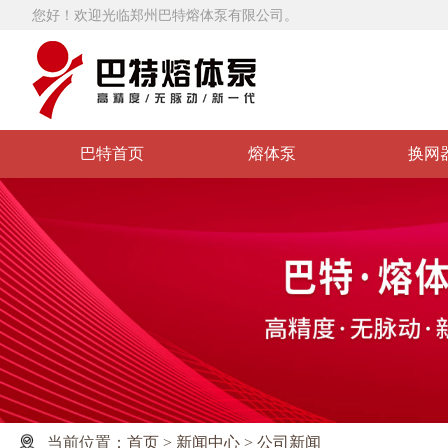
您好！欢迎光临郑州巴特熔体泵有限公司。
巴特首页
熔体泵
换网
当前位置：
首页
>
新闻中心
>
公司新闻