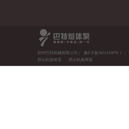
郑州巴特机械有限公司 |
豫ICP备06014308号-1
|
挤出机熔体泵
挤出机换网器